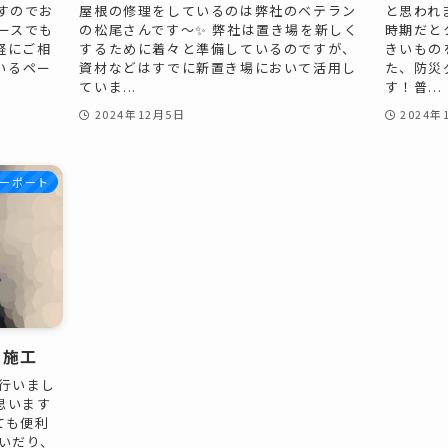
すのでお
屋根の修理をしているのは弊社のベテラン
と思われ
ースでも
の松尾さんです～✨ 弊社は置き場を新しく
時期だと
軽にご相
するために着々と準備しているのですが、
きいもの
ているペー
資材などはすでに新置き場において活用し
た、防災
ていま...
す！普...
2024年12月5日
2024年
ーポート
ト施工
行いまし
思います
ても便利
いだり、