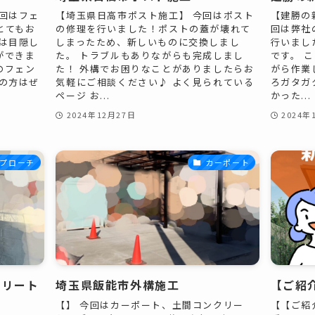
回はフェ
【埼玉県日高市ポスト施工】 今回はポスト
【建勝の
とてもお
の修理を行いました！ポストの蓋が壊れて
回は弊社
は目隠し
しまったため、新しいものに交換しまし
行いまし
ができま
た。 トラブルもありながらも完成しまし
です。 
のフェン
た！ 外構でお困りなことがありましたらお
がら作業
の方はぜ
気軽にご相談ください♪ よく見られている
ろガタガ
ページ お...
かった...
2024年12月27日
2024年
プローチ
カーポート
クリート
埼玉県飯能市外構施工
【ご紹
【】 今回はカーポート、土間コンクリー
【【ご紹