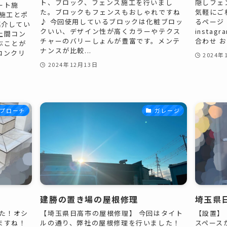
ト、ブロック、フェンス施工を行いまし
隠しフェ
ート施
た。ブロックもフェンスもおしゃれですね
気軽にご
施工とポ
♪ 今回使用しているブロックは化粧ブロッ
るページ
紹介してい
クいい、デザイン性が高くカラーやテクス
insta
土間コン
チャーのバリーしょんが豊富です。メンテ
合わせ お
ぶことが
ナンスが比較...
コンクリ
2024年
2024年12月13日
プローチ
ガレージ
建勝の置き場の屋根修理
埼玉県
た！オシ
【埼玉県日高市の屋根修理】 今回はタイト
【設置】
ますね！
ルの通り、弊社の屋根修理を行いました！
スペース