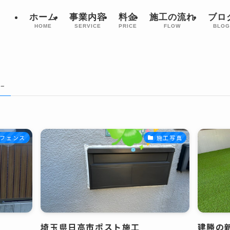
ホーム
事業内容
料金
施工の流れ
ブロ
HOME
SERVICE
PRICE
FLOW
BLO
 –
フェンス
施工写真
埼玉県日高市ポスト施工
建勝の