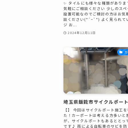
✨ タイルにも様々な種類がありま
気軽にご相談ください 少しのスペ
設置可能なのでご検討の方はお気
談ください(*´ｰ`*) よく見られ
ジ お...
2024年12月11日
カ
埼玉県飯能市サイクルポー
【】 今回はサイクルポート施工を
た！カーポートは考える方多いと
が、サイクルポートもあるととっ
です♪ 雨による自転車のサビを防